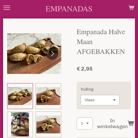
EMPANADAS
Ga
direct
naar
de
Empanada Halve
hoofdinhoud
Maan
AFGEBAKKEN
€ 2,95
Vulling
In
winkelwagen