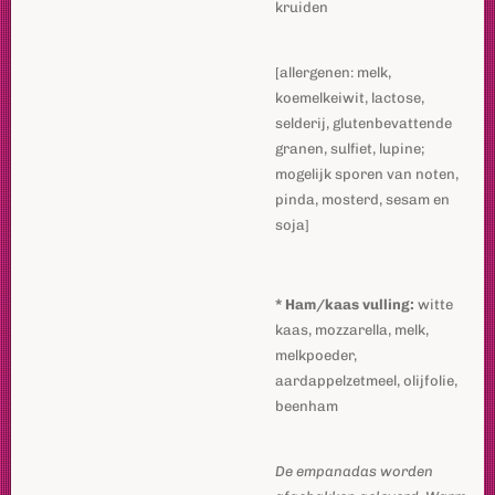
kruiden
[allergenen: melk,
koemelkeiwit, lactose,
selderij, glutenbevattende
granen, sulfiet, lupine;
mogelijk sporen van noten,
pinda, mosterd, sesam en
soja]
* Ham/kaas vulling:
witte
kaas, mozzarella, melk,
melkpoeder,
aardappelzetmeel, olijfolie,
beenham
De empanadas worden